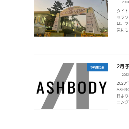
202
タイト
マラソ
は、フ
気にも
2月
予約開始日
202
202
ASH
日より
ニング