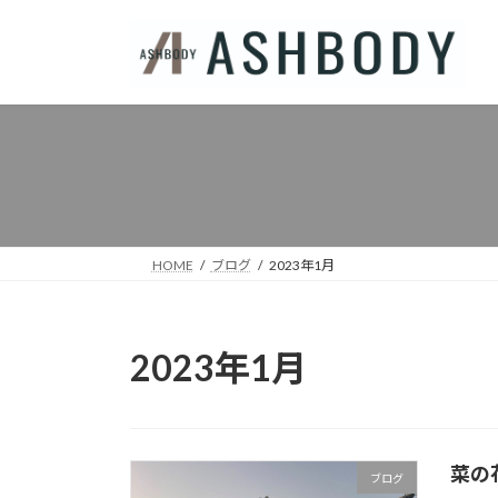
コ
ナ
ン
ビ
テ
ゲ
ン
ー
ツ
シ
へ
ョ
ス
ン
キ
に
ッ
移
プ
動
HOME
ブログ
2023年1月
2023年1月
菜の
ブログ